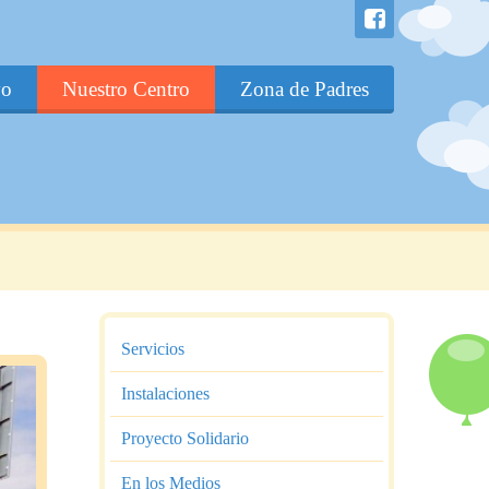
vo
Nuestro Centro
Zona de Padres
Servicios
Instalaciones
Proyecto Solidario
En los Medios